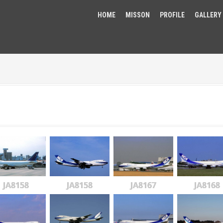
HOME
MISSON
PROFILE
GALLERY
JA8158
JA8158
JA8167
JA8168