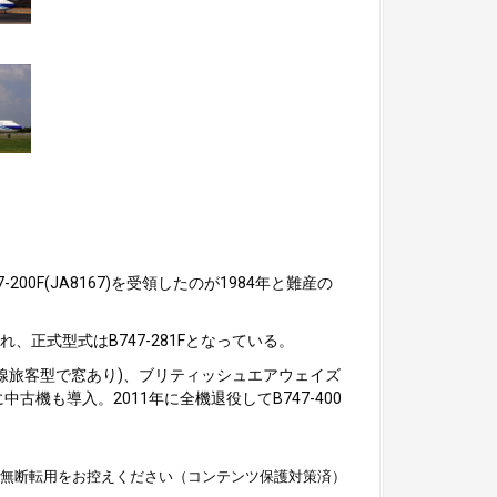
0F(JA8167)を受領したのが1984年と難産の
正式型式はB747-281Fとなっている。
(元国内線旅客型で窓あり)、ブリティッシュエアウェイズ
機も導入。2011年に全機退役してB747-400
無断転用をお控えください（コンテンツ保護対策済）