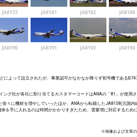
JA8172
JA8181
JA8182
JA8188
JA8190
JA8191
JA8192
JA8194
どによって設立されたが、事業認可がなかなか降りず初号機であるB747-20
グ社が各社に割り当てるカスタマーコードはANAの「81」が使用され、
 JA8188と徐々に機材を増やしていったほか、ANAから転籍したJA8158
機体を手に入れるのは時間がかかりすぎたため、需要増に対応するために中古
※画像および文章の