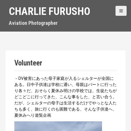
S
CHARLIE FURUSHO
k
i
p
Aviation Photographer
t
o
c
o
n
t
Volunteer
e
n
t
－DV被害にあった母子家庭が入るシェルターが全国に
ある。日中子供達は学校に通い、母親はパートに行った
り各々だ、おそらく夏休み明けの学校では、生徒たちが
どこどこに行ってきた、こんな事をした、と言い合う。
だが、シェルターの母子は生活するだけでやっとな人た
ちも多く、旅に行くのも困難である、そんな子供達へ、
夏休みへり遊覧企画