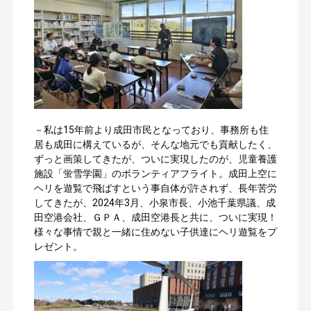
－私は15年前より成田市民となっており、事務所も住
居も成田に構えているが、そんな地元でも貢献したく、
ずっと画策してきたが、ついに実現したのが、児童養護
施設「蛍雪学園」のボランティアフライト。成田上空に
ヘリを遊覧で飛ばすという事自体が許されず、長年苦労
してきたが、2024年3月、小泉市長、小池千葉県議、成
田空港会社、ＧＰＡ、成田空港長と共に、ついに実現！
様々な事情で親と一緒に住めない子供達にヘリ遊覧をプ
レゼント。