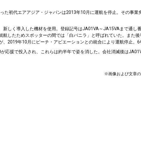
た初代エアアジア・ジャパンは2013年10月に運航を停止。その事業免
しく導入した機材を使用。登録記号はJA01VA～JA15VAまで通し番
ためスポッターの間では「白バニラ」と呼ばれていた。また後半より社名の後にCr
、2019年10月にピーチ・アビエーションとの統合により運航停止。
20が応援で投入され、これらは約半年で姿を消した。会社消滅後はJA01VA
。
※画像および文章の