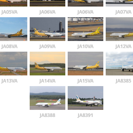
JA05VA
JA06VA
JA06VA
JA07VA
JA08VA
JA09VA
JA10VA
JA12VA
JA13VA
JA14VA
JA15VA
JA8385
JA8388
JA8391