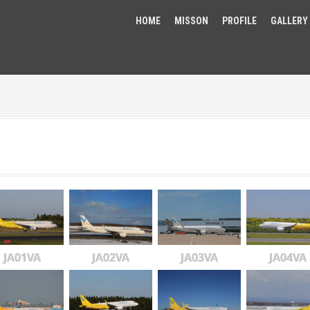
HOME
MISSON
PROFILE
GALLERY
JA01VA
JA02VA
JA03VA
JA04VA