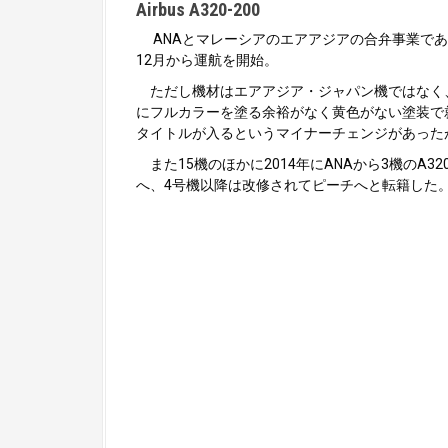
Airbus A320-200
ANAとマレーシアのエアアジアの合弁事業であっ
12月から運航を開始。
ただし機材はエアアジア・ジャパン機ではなく、新
にフルカラーを塗る余裕がなく黄色がない塗装で就航した
タイトルが入るというマイナーチェンジがあったが
また15機のほかに2014年にANAから3機のA3
へ、4号機以降は改修されてピーチへと転籍した