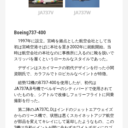
JA737V
JA737W
Boeing737-400
1997年に設立。宮崎を拠点とした航空会社として当
初は宮崎空港そばに本社を置き2002年に就航開始。当
時は航空会社の本社なのに事務所に入るのに靴を脱いで
スリッパを履くというローカルなスタイルであった。
デザインはスカイマークの初代デザインを行った小関
資朗氏で、カラフルでトロピカルなペイントが特徴。
総勢12機のB737-400を使用したが、初代は
JA737A,B号機でベルギーのシティバードで使用されて
いたものを、シアトルで改修しフェリーフライトに同乗
撮影を行った。
第二陣のJA737C, Dはインドのジェットエアウェイズ
からのリース機で、状態は悪くスカイネットアジア航空
が部品を変えてキレイにして返却したようなもの、この
2機は当初ペイントが間に合わずホワイトボディにロゴ