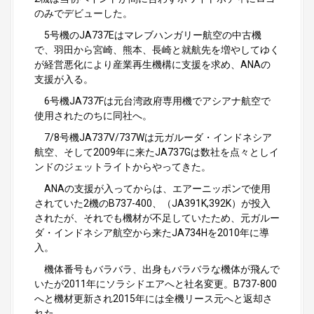
のみでデビューした。
5号機のJA737Eはマレブハンガリー航空の中古機
で、羽田から宮崎、熊本、長崎と就航先を増やしてゆく
が経営悪化により産業再生機構に支援を求め、ANAの
支援が入る。
6号機JA737Fは元台湾政府専用機でアシアナ航空で
使用されたのちに同社へ。
7/8号機JA737V/737Wは元ガルーダ・インドネシア
航空、そして2009年に来たJA737Gは数社を点々としイ
ンドのジェットライトからやってきた。
ANAの支援が入ってからは、エアーニッポンで使用
されていた2機のB737-400、（JA391K,392K）が投入
されたが、それでも機材が不足していたため、元ガルー
ダ・インドネシア航空から来たJA734Hを2010年に導
入。
機体番号もバラバラ、出身もバラバラな機体が飛んで
いたが2011年にソラシドエアへと社名変更。B737-800
へと機材更新され2015年には全機リース元へと返却さ
れた。