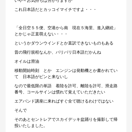
いや～お気持ちは分かりますが
これ日本語だとカッコイマイチですよ・・・
「全日空５５便、空港から南 現在５海里、進入継続」
とかじゃ正直萌えない・・・
というかダウンウインドとか直訳できないものもある
昔の飛行規程なんか、バリバリ日本語だかんね
オイルは滑油
移動開始時刻 とか エンジンは発動機とか書かれてい
て 日本語がピンと来ないし
なので最低限の単語 着陸を許可、離陸を許可、滑走路
番号、コールサインは慣れて覚えていただきたい
エアバンド講座に来ればすぐ全て聴けるわけではない
そんで
そのあとセントレアでスカイデッキ盆踊りを撮影して帰
投いたしました。