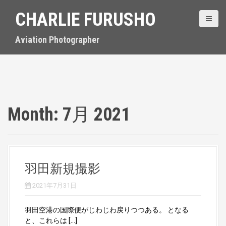
S
CHARLIE FURUSHO
k
i
p
Aviation Photographer
t
o
c
o
n
t
Month:
7月 2021
e
n
t
羽田新規撮影
2021年7月31日
羽田空港の国際便がじわじわ戻りつつある。 となる
と、これらは […]