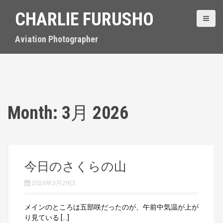
S
CHARLIE FURUSHO
k
i
p
Aviation Photographer
t
o
c
o
n
t
Month:
3月 2026
e
n
t
今日のさくらの山
2026年3月29日
メインのところは五部咲だったのが、午前中気温が上が
り見ている […]