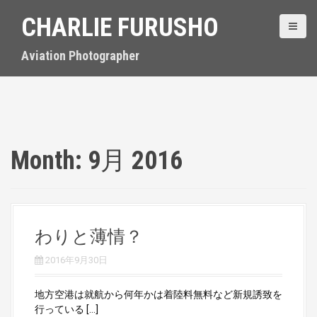
S
CHARLIE FURUSHO
k
i
p
Aviation Photographer
t
o
c
o
n
t
Month:
9月 2016
e
n
t
わりと薄情？
2016年9月30日
地方空港は就航から何年かは着陸料無料など新規誘致を
行っている […]