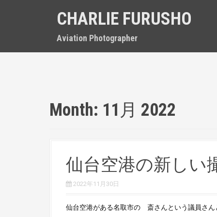
S
CHARLIE FURUSHO
k
i
p
Aviation Photographer
t
o
c
o
n
t
Month:
11月 2022
e
n
t
仙台空港の新しい
2022年11月30日
仙台空港がある名取市の 斎さんという議員さんと以前