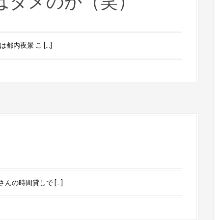
はダメのか（笑）
内夜景 こ […]
の時間貸しで […]