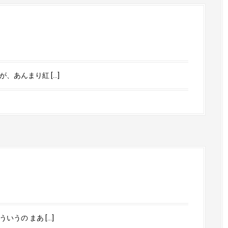
、あんまり紅 […]
うの まあ […]