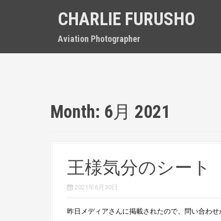
S
CHARLIE FURUSHO
k
i
p
Aviation Photographer
t
o
c
o
n
t
Month:
6月 2021
e
n
t
王様気分のシート
2021年6月30日
昨日メディアさんに掲載されたので、問い合わせがあ