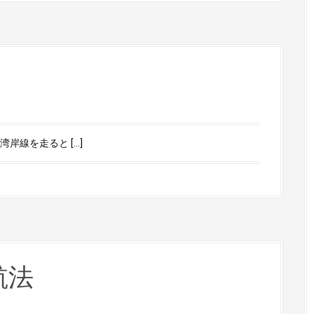
岸線を走ると […]
航法