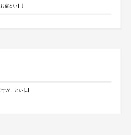
宿とい […]
が」とい […]