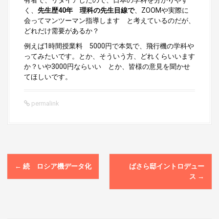
有者で、リタイアしたので、日本の学科を分かりやす
く、
先生歴40年 理科の先生目線で
、ZOOMや実際に
会ってマンツーマン指導します と考えているのだが、
どれだけ需要があるか？
例えば1時間授業料 5000円で本気で、飛行機の学科や
ってみたいです。とか、そういう方、どれくらいいます
か？いや3000円ならいい とか、皆様の意見を聞かせ
てほしいです。
permalink
P
←
続 ロシア機データ化
ばさら邸イントロデュー
o
ス
→
s