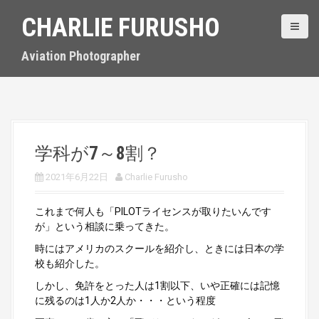
S
CHARLIE FURUSHO
k
i
p
Aviation Photographer
t
o
c
o
n
t
学科が7～8割？
e
n
2021年6月22日
Charlie Furusho
t
これまで何人も「PILOTライセンスが取りたいんです
が」という相談に乗ってきた。
時にはアメリカのスクールを紹介し、ときには日本の学
校も紹介した。
しかし、免許をとった人は1割以下、いや正確には記憶
に残るのは1人か2人か・・・という程度