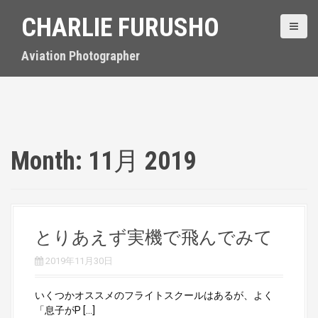
S
CHARLIE FURUSHO
k
i
p
Aviation Photographer
t
o
c
o
n
t
Month:
11月 2019
e
n
t
とりあえず実機で飛んでみて
2019年11月30日
いくつかオススメのフライトスクールはあるが、よく
「息子がP […]