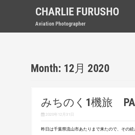
S
CHARLIE FURUSHO
k
i
p
Aviation Photographer
t
o
c
o
n
t
Month:
12月 2020
e
n
t
みちのく1機旅 PA
2020年12月31日
昨日は千葉県流山市あたりまで来たので、その続き 