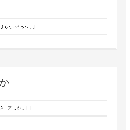
らないミッシ […]
もか
ア しかし […]