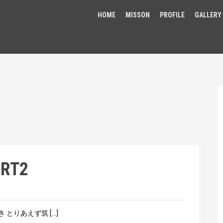
HOME
MISSON
PROFILE
GALLERY
RT2
とりあえず筑 […]