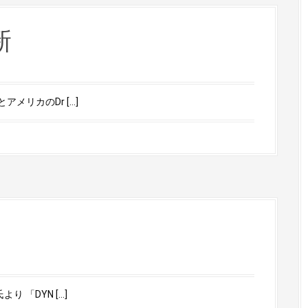
新
メリカのDr […]
 「DYN […]