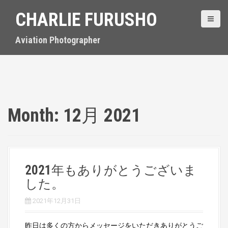
S
CHARLIE FURUSHO
k
i
p
Aviation Photographer
t
o
c
o
n
t
Month:
12月 2021
e
n
t
2021年もありがとうございま
した。
2021年12月31日
昨日は多くの方からメッセージをいただきありがとうご