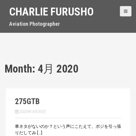
S
CHARLIE FURUSHO
k
i
p
Aviation Photographer
t
o
c
o
n
t
Month:
4月 2020
e
n
t
275GTB
2020年4月30日
車ネタがないのか？という声にこたえて、ポジを引っ張
りだしてみ […]