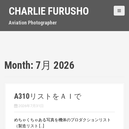
S
CHARLIE FURUSHO
k
i
p
Aviation Photographer
t
o
c
o
n
t
Month:
7月 2026
e
n
t
A310リストをＡＩで
2026年7月31日
めちゃくちゃある写真を機体のプロダクションリスト
（製造リスト […]