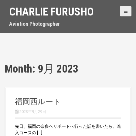
S
CHARLIE FURUSHO
k
i
p
Aviation Photographer
t
o
c
o
n
t
Month:
9月 2023
e
n
t
福岡西ルート
2023年9月29日
先日、福岡の奈多ヘリポートへ行った話を書いたら、進
入コースの […]