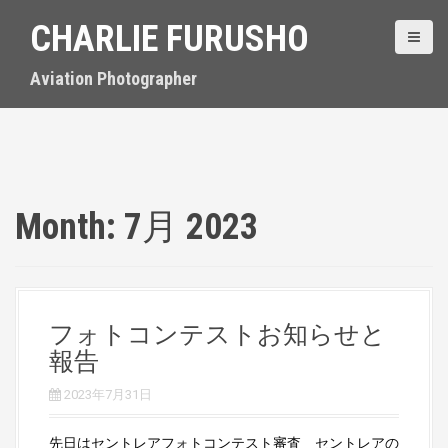
S
CHARLIE FURUSHO
k
i
p
Aviation Photographer
t
o
c
o
n
t
Month:
7月 2023
e
n
t
フォトコンテストお知らせと
報告
2023年7月31日
先日はセントレアフォトコンテスト審査 セントレアの