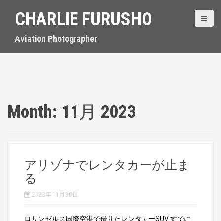
S
CHARLIE FURUSHO
k
i
p
Aviation Photographer
t
o
c
o
n
t
Month:
11月 2023
e
n
t
アリゾナでレンタカーが止ま
る
2023年11月30日
ロサンゼルス国際空港で借りたレンタカーSUV すでに