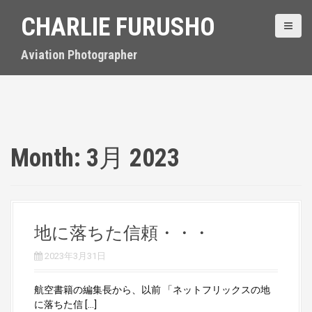
S
CHARLIE FURUSHO
k
i
p
Aviation Photographer
t
o
c
o
n
t
Month:
3月 2023
e
n
t
地に落ちた信頼・・・
2023年3月31日
航空書籍の編集長から、以前 「ネットフリックスの地
に落ちた信 […]