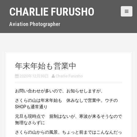
S
CHARLIE FURUSHO
k
i
p
Aviation Photographer
t
o
c
o
n
t
年末年始も営業中
e
n
2020年12月30日
Charlie Furusho
t
お問い合わせが多いので、お知らせしますが、
さくらの山は年末年始も 休みなしで営業中。ウチの
SHOPも通常通り
元旦も現時点で 規制はないが、寒波が来るそうなので
無理なさらずに
さくらの山からの風景、ちょっと前まではこんなんだっ