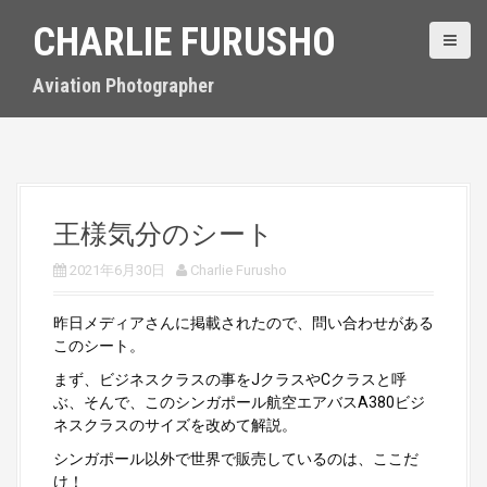
S
CHARLIE FURUSHO
k
i
p
Aviation Photographer
t
o
c
o
n
t
王様気分のシート
e
n
2021年6月30日
Charlie Furusho
t
昨日メディアさんに掲載されたので、問い合わせがある
このシート。
まず、ビジネスクラスの事をJクラスやCクラスと呼
ぶ、そんで、このシンガポール航空エアバスA380ビジ
ネスクラスのサイズを改めて解説。
シンガポール以外で世界で販売しているのは、ここだ
け！