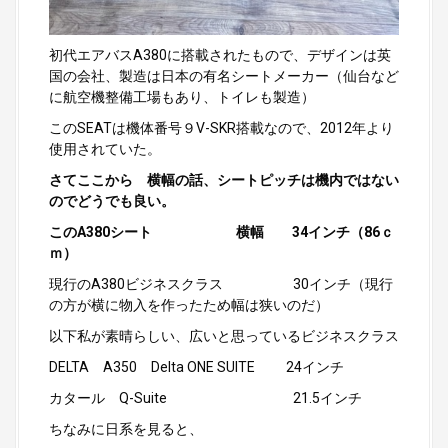
初代エアバスA380に搭載されたもので、デザインは英
国の会社、製造は日本の有名シートメーカー（仙台など
に航空機整備工場もあり、トイレも製造）
このSEATは機体番号９V-SKR搭載なので、2012年より
使用されていた。
さてここから 横幅の話、シートピッチは機内ではない
のでどうでも良い。
このA380シート 横幅 34インチ（86ｃ
ｍ）
現行のA380ビジネスクラス 30インチ（現行
の方が横に物入を作ったため幅は狭いのだ）
以下私が素晴らしい、広いと思っているビジネスクラス
DELTA A350 Delta ONE SUITE 24インチ
カタール Q-Suite 21.5インチ
ちなみに日系を見ると、