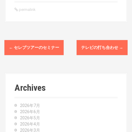
permalink
P
←
セレブツアーのセミナー
テレビの打ち合わせ
→
o
s
t
Archives
n
a
2026年7月
v
2026年6月
2026年5月
i
2026年4月
2026年3月