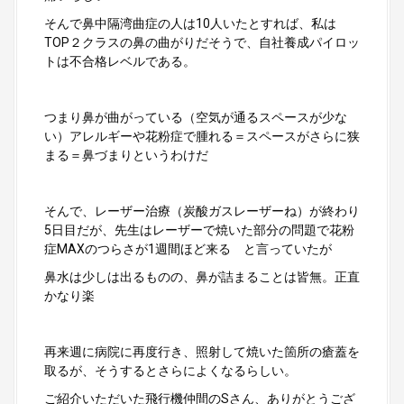
そんで鼻中隔湾曲症の人は10人いたとすれば、私は
TOP２クラスの鼻の曲がりだそうで、自社養成パイロッ
トは不合格レベルである。
つまり鼻が曲がっている（空気が通るスペースが少な
い）アレルギーや花粉症で腫れる＝スペースがさらに狭
まる＝鼻づまりというわけだ
そんで、レーザー治療（炭酸ガスレーザーね）が終わり
5日目だが、先生はレーザーで焼いた部分の問題で花粉
症MAXのつらさが1週間ほど来る と言っていたが
鼻水は少しは出るものの、鼻が詰まることは皆無。正直
かなり楽
再来週に病院に再度行き、照射して焼いた箇所の瘡蓋を
取るが、そうするとさらによくなるらしい。
ご紹介いただいた飛行機仲間のSさん、ありがとうござ