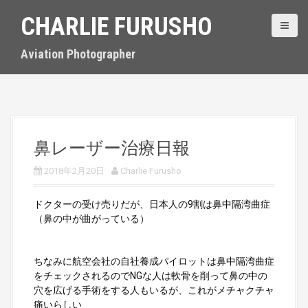
S
CHARLIE FURUSHO
k
i
p
Aviation Photographer
t
o
c
o
n
t
鼻レーザー治療日報
e
n
2018年2月20日
Charlie Furusho
t
ドクターの受け売りだが、日本人の9割は鼻中隔湾曲症
（鼻の中が曲がっている）
ちなみに航空会社の自社養成パイロットは鼻中隔湾曲症
をチェックされるのでNGな人は軟骨を削って鼻の中の
穴を広げる手術をする人もいるが、これがメチャクチャ
痛いらしい