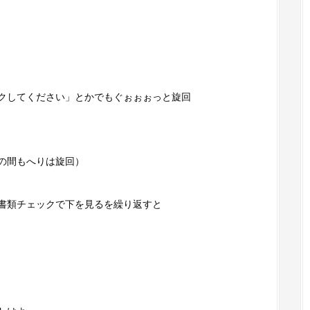
イクしてください」とかでもぐぉぉぉっと旋回
の間もへりは旋回）
書類チェックで下を見るを繰り返すと