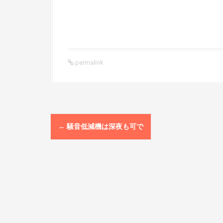
permalink
P
←
騒音低減機は深夜も可で
o
s
t
n
a