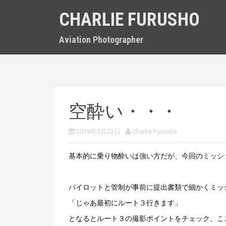
S
CHARLIE FURUSHO
k
i
p
Aviation Photographer
t
o
c
o
n
t
空酔い・・・
e
n
t
2019年3月22日
Charlie Furusho
基本的に乗り物酔いは強い方だが、今回のミッシ
パイロットと管制が事前に提出書類で細かくミッ
「じゃあ最初にルート３行きます」
となるとルート３の撮影ポイントをチェック、こ