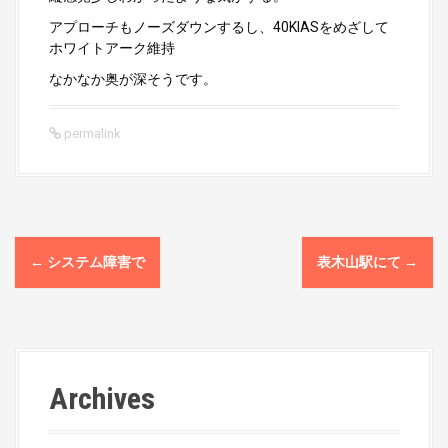
アプローチもノーズダウンするし、40KIASをめざして
ホワイトアーク維持
なかなか奥が深そうです。
permalink
P
←
システム障害で
表木山駅にて
→
o
s
t
Archives
n