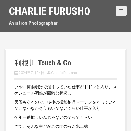
S
CHARLIE FURUSHO
k
i
p
Aviation Photographer
t
o
c
o
n
t
利根川 Touch & Go
e
n
2024年7月24日
Charlie Furusho
t
いや～梅雨明けで溜まっていた仕事がドドッと入り、ス
ケジュール調整が困難な状況に
天候もあるので、多少の撮影納品マージンをとっている
が、なかなかそうもいかないくらい仕事が入り
今年一番忙しいんじゃないの？ってくらい
さて、そんな中だがこの間のった水上機