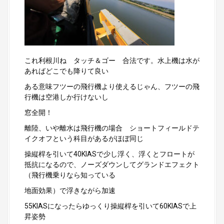
これ利根川ね タッチ＆ゴー 合法です。水上機は水が
あればどこでも降りて良い
ある意味フツーの飛行機より使えるじゃん、フツーの飛
行機は空港しか行けないし
窓全開！
離陸、いや離水は飛行機の場合 ショートフィールドテ
イクオフという科目があるがほぼ同じ
操縦桿を引いて40KIASで少し浮く、浮くとフロートが
抵抗になるので、ノーズダウンしてグランドエフェクト
（飛行機乗りなら知っている
地面効果）で浮きながら加速
55KIASになったらゆっくり操縦桿を引いて60KIASで上
昇姿勢