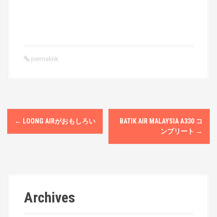
permalink
P
←
LOONG AIRがおもしろい
BATIK AIR MALAYSIA A330 コ
o
ンプリート
→
s
t
n
Archives
a