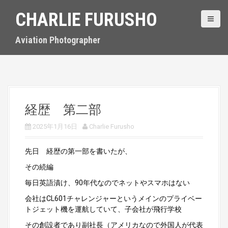
S
CHARLIE FURUSHO
k
i
p
Aviation Photographer
t
o
c
o
n
t
経歴 第二部
e
n
2025年1月16日
Charlie Furusho
t
先日 経歴の第一部を書いたが、
その続編
毎日英語漬け、90年代なのでネットやスマホはない
会社はCL601チャレンジャーというメインのプライベー
トジェット機を運航していて、子会社が飛行学校
その創設者であり副社長（アメリカなので外国人が代表