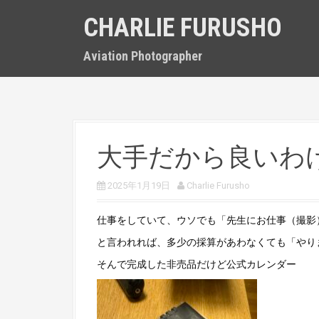
S
CHARLIE FURUSHO
k
i
p
Aviation Photographer
t
o
c
o
n
t
大手だから良いわ
e
n
t
2025年1月19日
Charlie Furusho
仕事をしていて、ウソでも「先生にお仕事（撮影
と言われれば、多少の採算があわなくても「やり
そんで完成した非売品だけど公式カレンダー