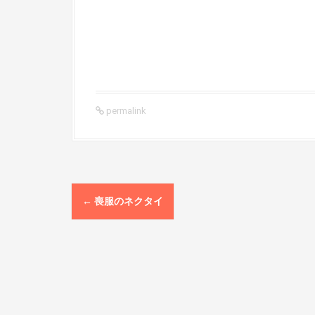
permalink
P
←
喪服のネクタイ
o
s
t
n