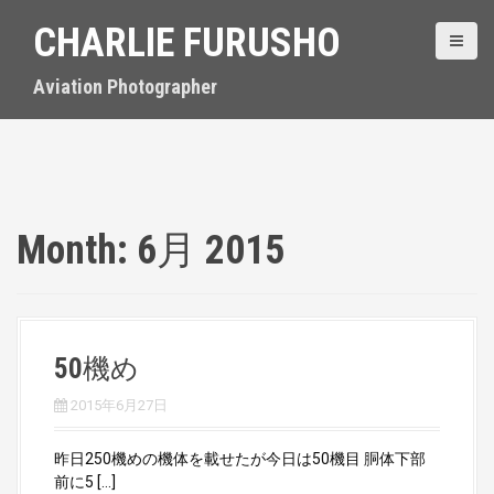
S
CHARLIE FURUSHO
k
i
p
Aviation Photographer
t
o
c
o
n
t
Month:
6月 2015
e
n
t
50機め
2015年6月27日
昨日250機めの機体を載せたが今日は50機目 胴体下部
前に5 […]