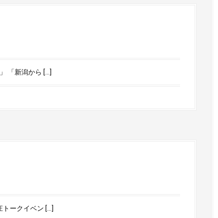
「新潟から […]
ークイベン […]