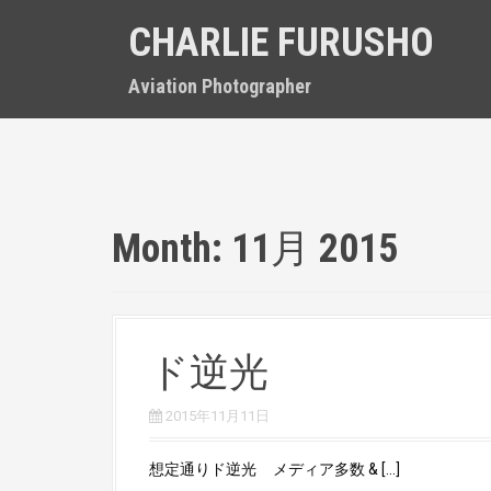
S
CHARLIE FURUSHO
k
i
p
Aviation Photographer
t
o
c
o
n
t
Month:
11月 2015
e
n
t
ド逆光
2015年11月11日
想定通りド逆光 メディア多数 & […]