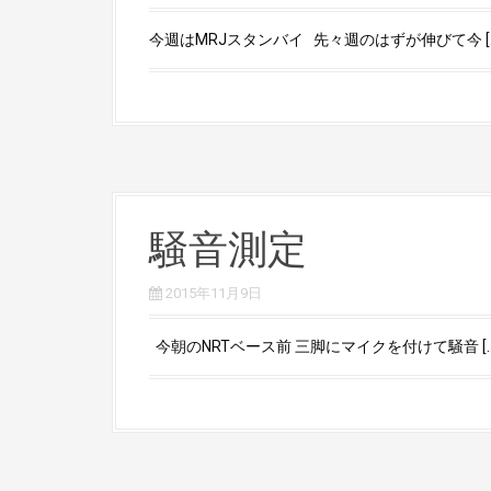
今週はMRJスタンバイ 先々週のはずが伸びて今 […
騒音測定
2015年11月9日
今朝のNRTベース前 三脚にマイクを付けて騒音 […