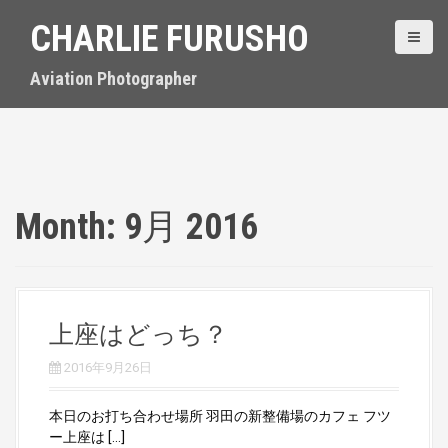
S
CHARLIE FURUSHO
k
i
p
Aviation Photographer
t
o
c
o
n
t
Month:
9月 2016
e
n
t
上座はどっち？
2016年9月26日
本日のお打ち合わせ場所 羽田の新整備場のカフェ フツ
ー上座は […]