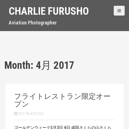
S
CHARLIE FURUSHO
k
i
p
Aviation Photographer
t
o
c
o
n
t
Month:
4月 2017
e
n
t
フライトレストラン限定オー
プン
2017年4月25日
ゴールデンウィーク5月3日 4日 成田さくらの山さくら