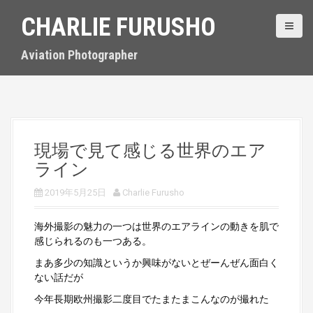
S
CHARLIE FURUSHO
k
i
p
Aviation Photographer
t
o
c
o
n
t
現場で見て感じる世界のエア
e
ライン
n
t
2019年5月25日
Charlie Furusho
海外撮影の魅力の一つは世界のエアラインの動きを肌で
感じられるのも一つある。
まあ多少の知識というか興味がないとぜーんぜん面白く
ない話だが
今年長期欧州撮影二度目でたまたまこんなのが撮れた