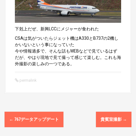
下剋上だぜ、新興LCCにメジャーが食われた
CSAは気がついたらジェット機はA330とB737の2機し
かいないという事になっていた
今や情報過多で、そんな話もWEBなどで見ているはず
だが、やはり現地で見て撮って感じて楽しむ。これも海
外撮影の楽しみの一つである。
permalink
P
←
767データアップデート
貴賓室撮影
→
o