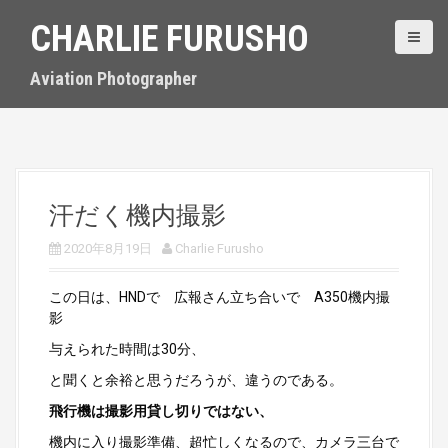
S
CHARLIE FURUSHO
k
i
p
Aviation Photographer
t
o
c
o
n
t
汗だく機内撮影
e
n
2020年8月19日
Charlie Furusho
t
この日は、HNDで 広報さん立ち合いで A350機内撮
影
与えられた時間は30分、
と聞くと余裕と思うだろうが、違うのである。
飛行機は撮影用貸し切りではない、
機内に入り撮影準備、超忙しくなるので、カメラ三台で