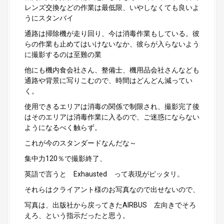
レンズ交換などの作業は最低限、いやしなくても良いよ
うにスタンバイ
通路は掃除機が走り回り、今は消毒作業もしている。彼
らの作業も止めてはいけないなか、彼らが入らないよう
に撮影するのは至難の業
他にも機内食会社さん、整備士、機用品会社さんなども
通路や背景に写りこむので、時間はどんどん減ってい
く。
使用できるエリアは消毒の関係で制限され、撮影完了後
はそのエリアは消毒作業に入るので、ご迷惑にならない
ようになるべく触らず。
これが今のスタンダードなんだな～
集中力120％で撮影終了、
英語で言うと Exhausted って表現がピッタリ。
それらはクライアント様のお写真なので出せないので、
写真は、出版社から戻ってきたAIRBUS 左向きでそろ
えろ、という指示だったと思う。