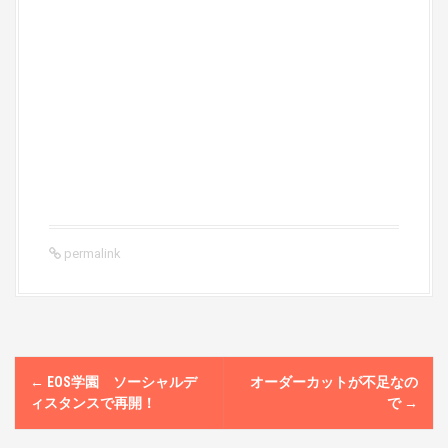
permalink
P
←
EOS学園 ソーシャルデ
オーダーカットが不足なの
o
ィスタンスで再開！
で
→