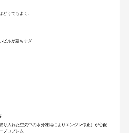
はどうでもよく、
いビルが建ちすぎ
よ
くて取り入れた空気中の水分凍結によりエンジン停止）が心配
ープロブレム