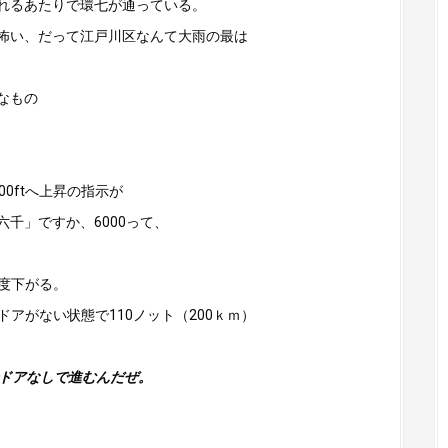
れるあたりで環七が通っている。
怖い、だって江戸川区なんて大雨の最は
なもの
0ftへ上昇の指示が
千」ですか、6000って、
二度下がる。
をドアがない状態で110ノット（200ｋｍ）
でドアなしで進むんだぜ。