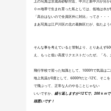
上の写真は京成高砂駅付近、中川と新中川が分か
０ｍ地帯で生まれ育った私としては、低地は水が
「高台はないので全員区外に対比」ってさ・・・
まあ写真は江戸川区の北の葛飾区だが、似たよう
そんな事を考えていると管制より、とりあえず600
え、もっと低い高度リクエストだったぜ。「ろ、六
飛行学校で習った知識として、1000ftで気温は
地上気温が0度として、6000ftだと-12℃、そこ
で飛ぶって、正常な人のやることじゃない
いいですか、
繰り返しますが-12℃で、200ｋｍ
頭悪いです！