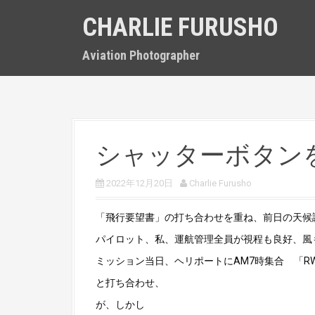
S
CHARLIE FURUSHO
k
i
p
Aviation Photographer
t
o
c
o
n
t
シャッターボタン
e
n
t
2022年12月20日
Charlie Furusho
「飛行要望書」の打ち合わせを重ね、前日の天候調
パイロット、私、運航管理全員が視程も良好、風
ミッション当日、ヘリポートにAM7時集合 「R
と打ち合わせ、
が、しかし