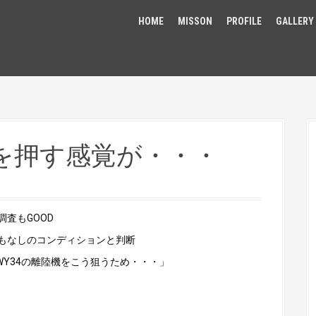
HOME
MISSON
PROFILE
GALLERY
を押す感覚が・・・
査もGOOD
もなしのコンディションと判断
WY34の離陸機をこう狙うため・・・」