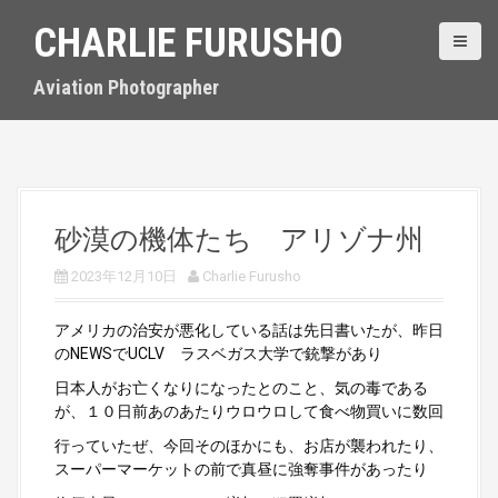
S
CHARLIE FURUSHO
k
i
p
Aviation Photographer
t
o
c
o
n
t
砂漠の機体たち アリゾナ州
e
n
2023年12月10日
Charlie Furusho
t
アメリカの治安が悪化している話は先日書いたが、昨日
のNEWSでUCLV ラスベガス大学で銃撃があり
日本人がお亡くなりになったとのこと、気の毒である
が、１０日前あのあたりウロウロして食べ物買いに数回
行っていたぜ、今回そのほかにも、お店が襲われたり、
スーパーマーケットの前で真昼に強奪事件があったり