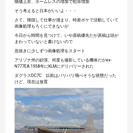
物価上昇、ホームレスの増加で犯罪増加
そう考えると日本がいいよ・・・
さて、帰国して仕事が溜まり、時差ボケで活動していて
画像処理もろくにできないが
今日から時間を見つけて、いや原稿優先だが原稿は頭が
まわっていないと書けないので
息抜きに少しずつ画像処理をスタート
アリゾナ州の砂漠、何度も撮影している機体だがex-
N777EA 1958年にKLMにデリバリーされた
ダグラスDC7C 以前はバリバリ飛べそうな状態だった
けど、現在は放置