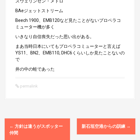
スウェリンゼン・メトロ
BAeジェットストリーム
Beech 1900、EMB120など見たことがないプロペラコ
ミューター機が多く
いきなり自信喪失だった思い出がある。
まあ当時日本にいてもプロペラコミューターと言えば
YS11、BN2、EMB110, DHC6くらいしか見たことないの
で
井の中の蛙であった
permalink
P
←
方針は違うがスポッター
新石垣空港からの訓練
→
o
仲間