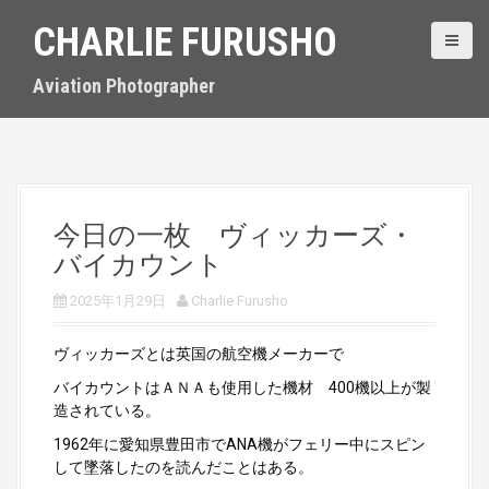
S
CHARLIE FURUSHO
k
i
p
Aviation Photographer
t
o
c
o
n
t
今日の一枚 ヴィッカーズ・
e
バイカウント
n
t
2025年1月29日
Charlie Furusho
ヴィッカーズとは英国の航空機メーカーで
バイカウントはＡＮＡも使用した機材 400機以上が製
造されている。
1962年に愛知県豊田市でANA機がフェリー中にスピン
して墜落したのを読んだことはある。