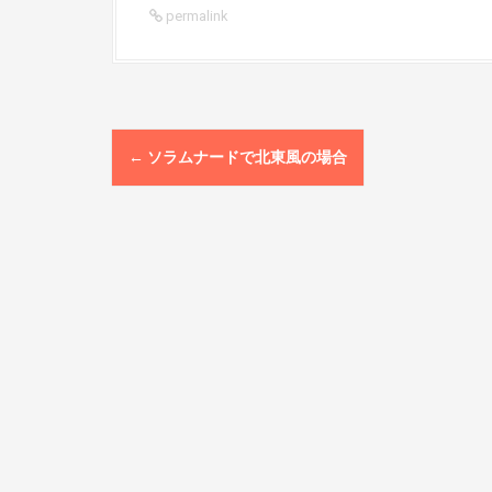
permalink
P
←
ソラムナードで北東風の場合
o
s
t
n
a
v
i