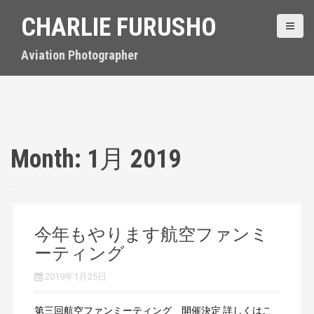
S
CHARLIE FURUSHO
k
i
p
Aviation Photographer
t
o
c
o
n
t
Month:
1月 2019
e
n
t
今年もやります航空ファンミ
ーティング
2019年1月25日
第三回航空ファンミーティング 開催決定 詳しくはこ