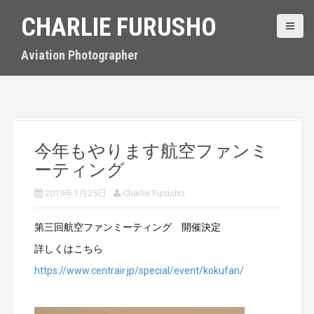
S
CHARLIE FURUSHO
k
i
p
Aviation Photographer
t
o
c
o
n
t
今年もやります航空ファンミ
e
ーティング
n
t
2019年1月25日
Charlie Furusho
第三回航空ファンミーティング 開催決定
詳しくはこちら
https://www.centrair.jp/special/event/kokufan/