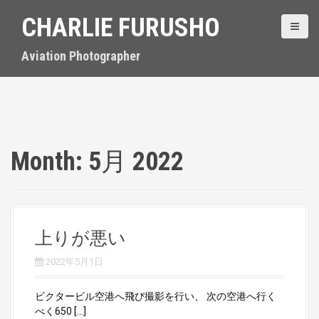
S
CHARLIE FURUSHO
k
i
p
Aviation Photographer
t
o
c
o
n
t
Month:
5月 2022
e
n
t
上りが悪い
2022年5月1日
ビクタービル空港へ飛び撮影を行い、 次の空港へ行く
べく650 […]