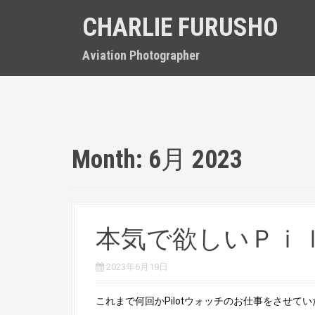
S
CHARLIE FURUSHO
k
i
p
Aviation Photographer
t
o
c
o
n
t
Month:
6月 2023
e
n
t
本気で欲しいＰｉ
2023年6月19日
これまで何回かPilotウォッチのお仕事をさせていただ