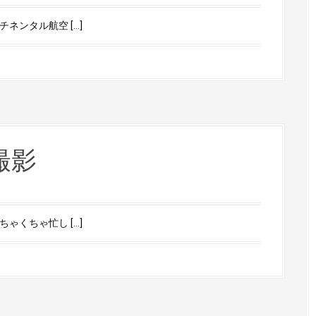
ネンタル航空 […]
撮影
ゃくちゃ忙し […]