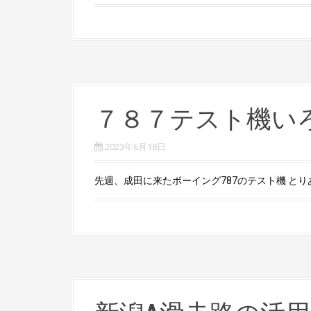
７８７テスト機い
2023年6月18日
先週、成田に来たボーイング787のテスト機 とりあ