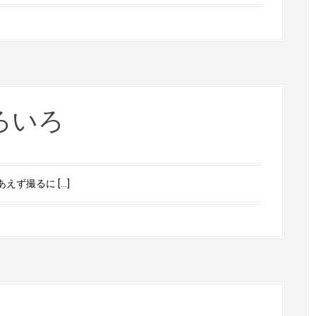
ろいろ
えず撮るに […]