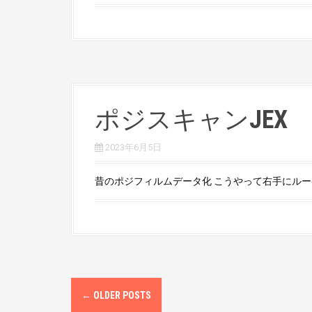
ポジスキャンJEX
2023年6月5日
昔のポジフィルムデータ化 こうやって右手にルーペ
P
←
OLDER POSTS