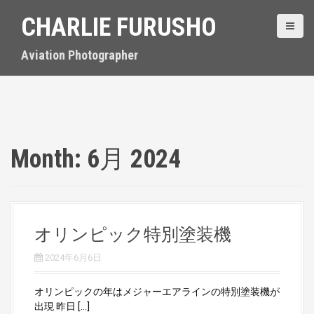
S
CHARLIE FURUSHO
k
i
p
Aviation Photographer
t
o
c
o
n
t
Month:
6月 2024
e
n
t
オリンピック特別塗装機
2024年6月6日
オリンピックの年はメジャーエアラインの特別塗装機が
出現 昨日 […]