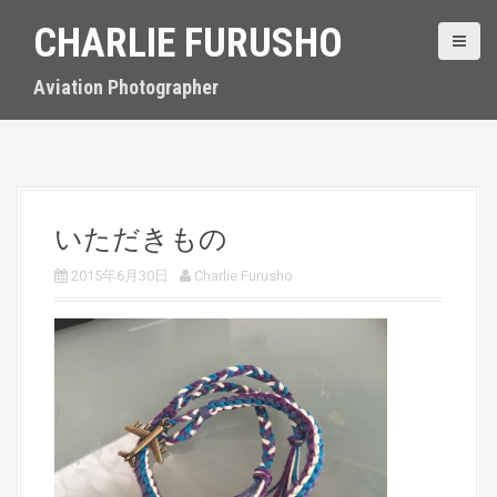
S
CHARLIE FURUSHO
k
i
p
Aviation Photographer
t
o
c
o
n
t
いただきもの
e
n
2015年6月30日
Charlie Furusho
t