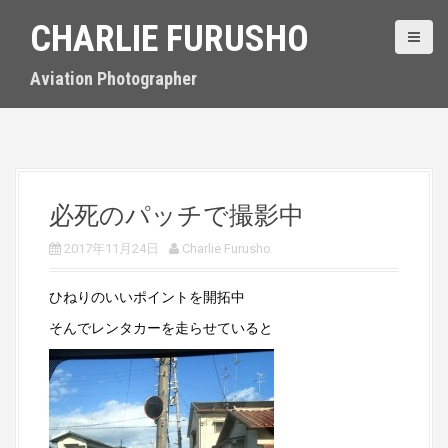
S
CHARLIE FURUSHO
k
i
p
Aviation Photographer
t
o
c
o
n
t
必死のパッチで撮影中
e
n
2017年11月24日
Charlie Furusho
t
ひねりのいいポイントを開拓中
そんでレンタカーを走らせていると