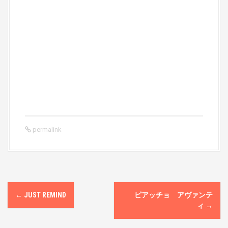
permalink
P
←
JUST REMIND
ピアッチョ アヴァンテ
o
ィ
→