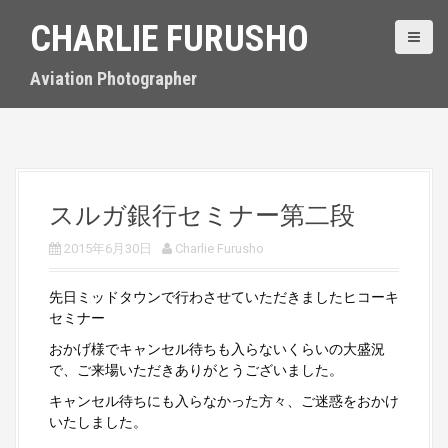
S
CHARLIE FURUSHO
k
i
p
Aviation Photographer
t
o
c
o
n
t
スルガ銀行セミナー第二段
e
n
2015年6月30日
Charlie Furusho
t
先日ミッドタウンで行わさせていただきましたヒコーキ
セミナー
おかげ様でキャンセル待ちも入らないくらいの大盛況
で、ご来場いただきありがとうございました。
キャンセル待ちにも入らなかった方々、ご迷惑をおかけ
いたしました。