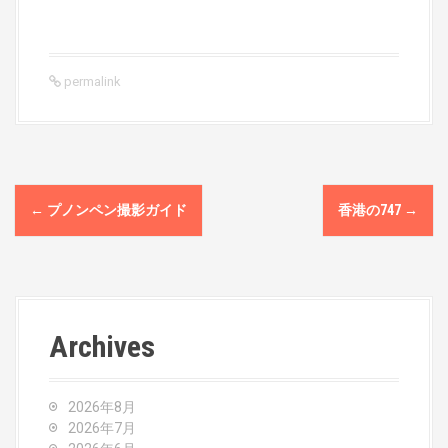
permalink
P
←
プノンペン撮影ガイド
香港の747
→
o
s
t
Archives
n
a
2026年8月
v
2026年7月