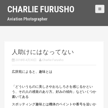
S
CHARLIE FURUSHO
k
i
p
Aviation Photographer
t
o
c
o
n
t
人助けにはなってない
e
n
2018年4月30日
Charlie Furusho
t
広辞苑によると、趣味とは
「どういうものに美しさやおもしろさを感じるかとい
う、その人の感覚のあり方。好みの傾向」などいくつか
書いてある
スポッティング趣味とは機体のペイントや番号を追いか