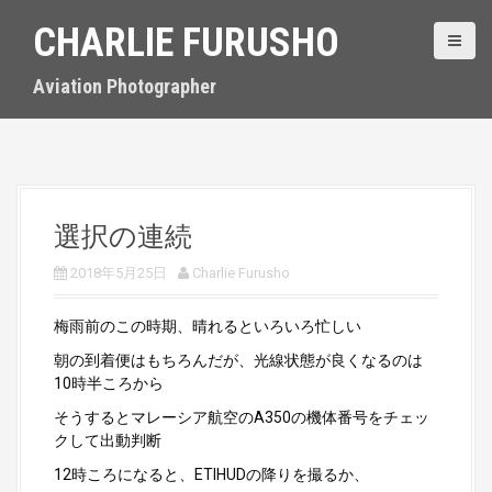
S
CHARLIE FURUSHO
k
i
p
Aviation Photographer
t
o
c
o
n
t
選択の連続
e
n
2018年5月25日
Charlie Furusho
t
梅雨前のこの時期、晴れるといろいろ忙しい
朝の到着便はもちろんだが、光線状態が良くなるのは
10時半ころから
そうするとマレーシア航空のA350の機体番号をチェッ
クして出動判断
12時ころになると、ETIHUDの降りを撮るか、