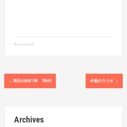
permalink
P
←
明日のBAY FM 7時代
今朝のラジオ
→
o
s
t
Archives
n