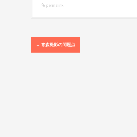
permalink
P
←
青森撮影の問題点
o
s
t
n
a
v
i