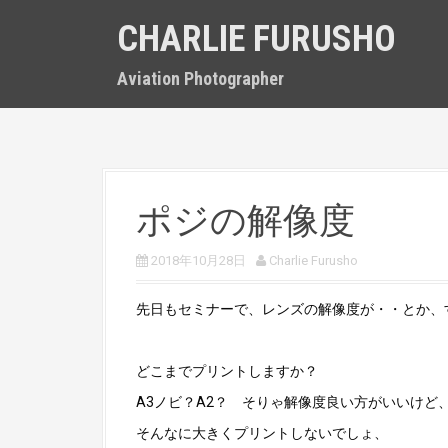
S
CHARLIE FURUSHO
k
i
p
Aviation Photographer
t
o
c
o
n
t
ポジの解像度
e
n
t
2018年10月28日
Charlie Furusho
先日もセミナーで、レンズの解像度が・・とか、
どこまでプリントしますか？
A3ノビ？A2？ そりゃ解像度良い方がいいけど
そんなに大きくプリントしないでしょ、