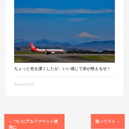
ちょっと色を濃くしたが、いい感じで赤が映えるぜ！
permalink
P
←
ついにアルファベット使
狙ってスト
→
用に