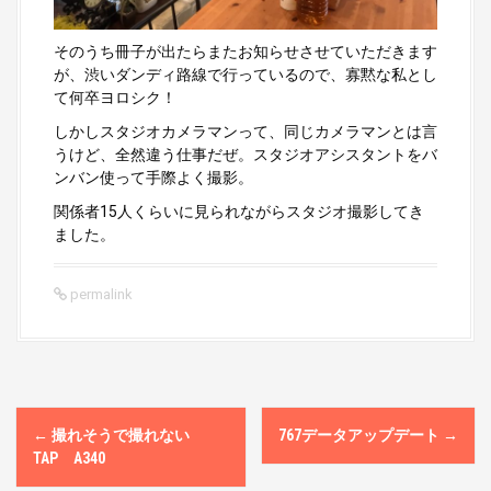
そのうち冊子が出たらまたお知らせさせていただきます
が、渋いダンディ路線で行っているので、寡黙な私とし
て何卒ヨロシク！
しかしスタジオカメラマンって、同じカメラマンとは言
うけど、全然違う仕事だぜ。スタジオアシスタントをバ
ンバン使って手際よく撮影。
関係者15人くらいに見られながらスタジオ撮影してき
ました。
permalink
P
←
撮れそうで撮れない
767データアップデート
→
o
TAP A340