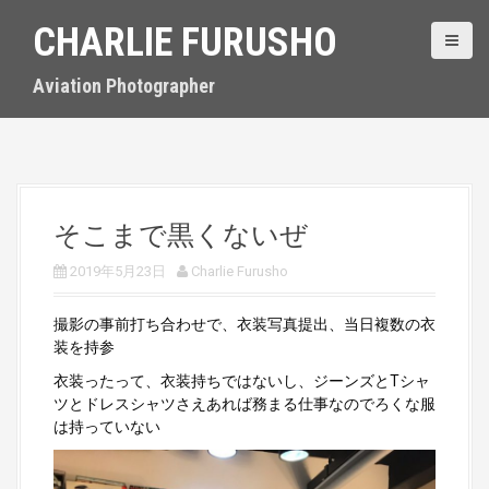
S
CHARLIE FURUSHO
k
i
p
Aviation Photographer
t
o
c
o
n
t
そこまで黒くないぜ
e
n
2019年5月23日
Charlie Furusho
t
撮影の事前打ち合わせで、衣装写真提出、当日複数の衣
装を持参
衣装ったって、衣装持ちではないし、ジーンズとTシャ
ツとドレスシャツさえあれば務まる仕事なのでろくな服
は持っていない